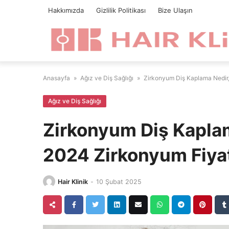
Skip
Hakkımızda
Gizlilik Politikası
Bize Ulaşın
to
content
Anasayfa
»
Ağız ve Diş Sağlığı
»
Zirkonyum Diş Kaplama Nedir, 
Ağız ve Diş Sağlığı
Zirkonyum Diş Kaplama
2024 Zirkonyum Fiyat
Hair Klinik
-
10 Şubat 2025