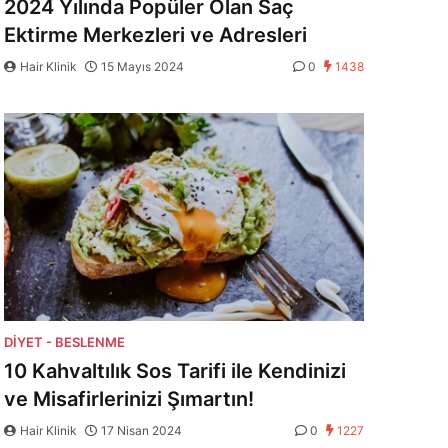
2024 Yılında Popüler Olan Saç
Ektirme Merkezleri ve Adresleri
Hair Klinik
15 Mayıs 2024
0
1438
DIYET - BESLENME
10 Kahvaltılık Sos Tarifi ile Kendinizi
ve Misafirlerinizi Şımartın!
Hair Klinik
17 Nisan 2024
0
1227