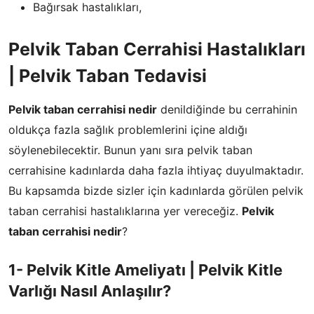
Bağırsak hastalıkları,
Pelvik Taban Cerrahisi Hastalıkları
| Pelvik Taban Tedavisi
Pelvik taban cerrahisi nedir
denildiğinde bu cerrahinin
oldukça fazla sağlık problemlerini içine aldığı
söylenebilecektir. Bunun yanı sıra pelvik taban
cerrahisine kadınlarda daha fazla ihtiyaç duyulmaktadır.
Bu kapsamda bizde sizler için kadınlarda görülen pelvik
taban cerrahisi hastalıklarına yer vereceğiz.
Pelvik
taban cerrahisi nedir
?
1- Pelvik Kitle Ameliyatı | Pelvik Kitle
Varlığı Nasıl Anlaşılır?