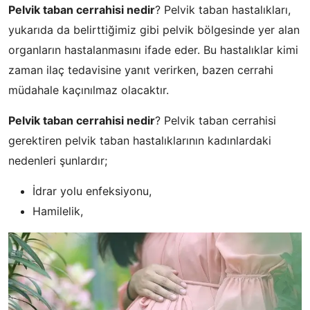
Pelvik taban cerrahisi nedir
? Pelvik taban hastalıkları,
yukarıda da belirttiğimiz gibi pelvik bölgesinde yer alan
organların hastalanmasını ifade eder. Bu hastalıklar kimi
zaman ilaç tedavisine yanıt verirken, bazen cerrahi
müdahale kaçınılmaz olacaktır.
Pelvik taban cerrahisi nedir
? Pelvik taban cerrahisi
gerektiren pelvik taban hastalıklarının kadınlardaki
nedenleri şunlardır;
İdrar yolu enfeksiyonu,
Hamilelik,