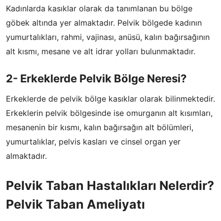
Kadınlarda kasıklar olarak da tanımlanan bu bölge
göbek altında yer almaktadır. Pelvik bölgede kadının
yumurtalıkları, rahmi, vajinası, anüsü, kalın bağırsağının
alt kısmı, mesane ve alt idrar yolları bulunmaktadır.
2- Erkeklerde Pelvik Bölge Neresi?
Erkeklerde de pelvik bölge kasıklar olarak bilinmektedir.
Erkeklerin pelvik bölgesinde ise omurganın alt kısımları,
mesanenin bir kısmı, kalın bağırsağın alt bölümleri,
yumurtalıklar, pelvis kasları ve cinsel organ yer
almaktadır.
Pelvik Taban Hastalıkları Nelerdir?
Pelvik Taban Ameliyatı