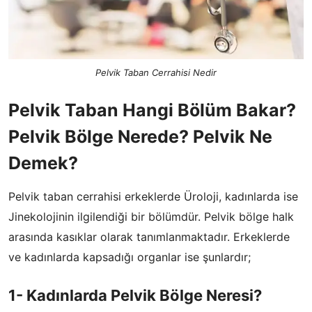
Pelvik Taban Cerrahisi Nedir
Pelvik Taban Hangi Bölüm Bakar?
Pelvik Bölge Nerede? Pelvik Ne
Demek?
Pelvik taban cerrahisi erkeklerde Üroloji, kadınlarda ise
Jinekolojinin ilgilendiği bir bölümdür. Pelvik bölge halk
arasında kasıklar olarak tanımlanmaktadır. Erkeklerde
ve kadınlarda kapsadığı organlar ise şunlardır;
1- Kadınlarda Pelvik Bölge Neresi?