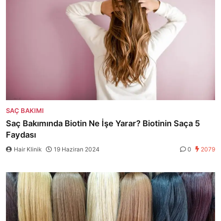
SAÇ BAKIMI
Saç Bakımında Biotin Ne İşe Yarar? Biotinin Saça 5
Faydası
Hair Klinik
19 Haziran 2024
0
2079