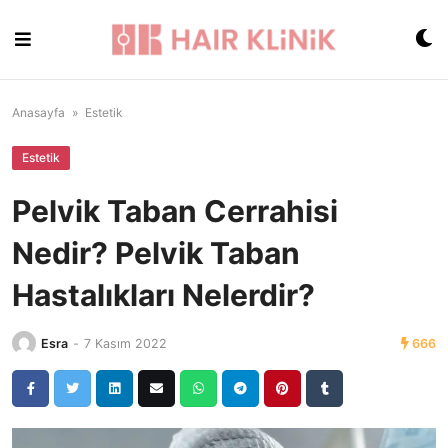
Skip
to
content
Anasayfa
»
Estetik
Estetik
Pelvik Taban Cerrahisi
Nedir? Pelvik Taban
Hastalıkları Nelerdir?
Esra
-
7 Kasım 2022
666