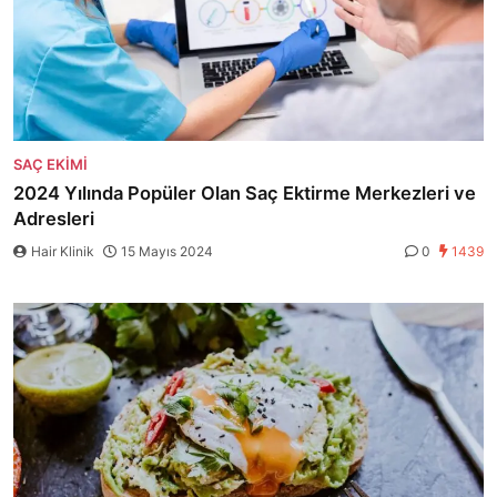
SAÇ EKIMI
2024 Yılında Popüler Olan Saç Ektirme Merkezleri ve
Adresleri
Hair Klinik
15 Mayıs 2024
0
1439