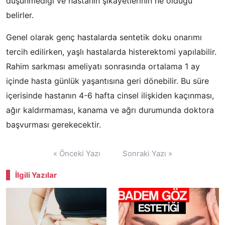
düşünmediği ve hastanın şikayetlerinin ne olduğu
belirler.
Genel olarak genç hastalarda sentetik doku onarımı
tercih edilirken, yaşlı hastalarda histerektomi yapılabilir.
Rahim sarkması ameliyatı sonrasında ortalama 1 ay
içinde hasta günlük yaşantısına geri dönebilir. Bu süre
içerisinde hastanın 4-6 hafta cinsel ilişkiden kaçınması,
ağır kaldırmaması, kanama ve ağrı durumunda doktora
başvurması gerekecektir.
Yazı
« Önceki Yazı
Sonraki Yazı »
gezinmesi
İlgili Yazılar