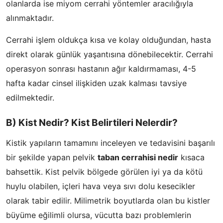
olanlarda ise miyom cerrahi yöntemler aracılığıyla
alınmaktadır.
Cerrahi işlem oldukça kısa ve kolay olduğundan, hasta
direkt olarak günlük yaşantısına dönebilecektir. Cerrahi
operasyon sonrası hastanın ağır kaldırmaması, 4-5
hafta kadar cinsel ilişkiden uzak kalması tavsiye
edilmektedir.
B) Kist Nedir? Kist Belirtileri Nelerdir?
Kistik yapıların tamamını inceleyen ve tedavisini başarılı
bir şekilde yapan pelvik
taban cerrahisi nedir
kısaca
bahsettik. Kist pelvik bölgede görülen iyi ya da kötü
huylu olabilen, içleri hava veya sıvı dolu kesecikler
olarak tabir edilir. Milimetrik boyutlarda olan bu kistler
büyüme eğilimli olursa, vücutta bazı problemlerin