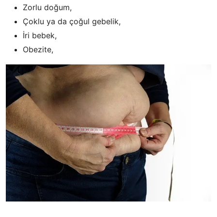
Zorlu doğum,
Çoklu ya da çoğul gebelik,
İri bebek,
Obezite,