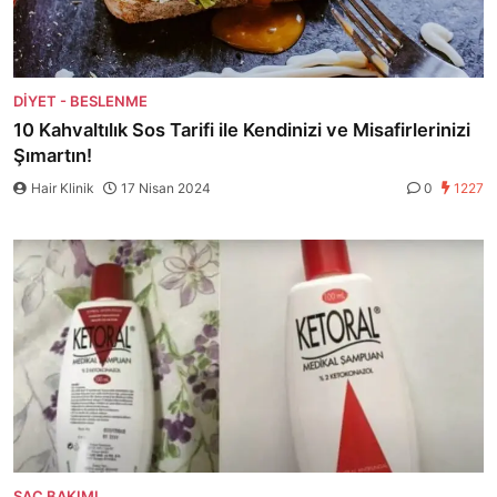
DIYET - BESLENME
10 Kahvaltılık Sos Tarifi ile Kendinizi ve Misafirlerinizi
Şımartın!
Hair Klinik
17 Nisan 2024
0
1227
SAÇ BAKIMI