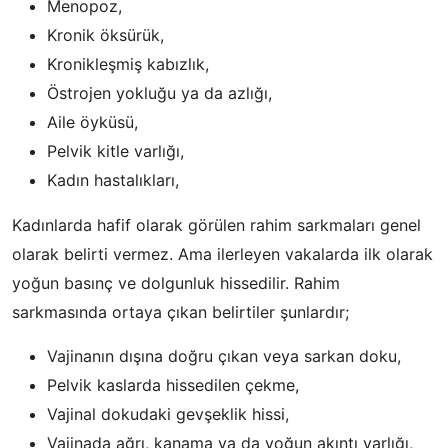
Menopoz,
Kronik öksürük,
Kronikleşmiş kabızlık,
Östrojen yokluğu ya da azlığı,
Aile öyküsü,
Pelvik kitle varlığı,
Kadın hastalıkları,
Kadınlarda hafif olarak görülen rahim sarkmaları genel
olarak belirti vermez. Ama ilerleyen vakalarda ilk olarak
yoğun basınç ve dolgunluk hissedilir. Rahim
sarkmasında ortaya çıkan belirtiler şunlardır;
Vajinanın dışına doğru çıkan veya sarkan doku,
Pelvik kaslarda hissedilen çekme,
Vajinal dokudaki gevşeklik hissi,
Vajinada ağrı, kanama ya da yoğun akıntı varlığı,