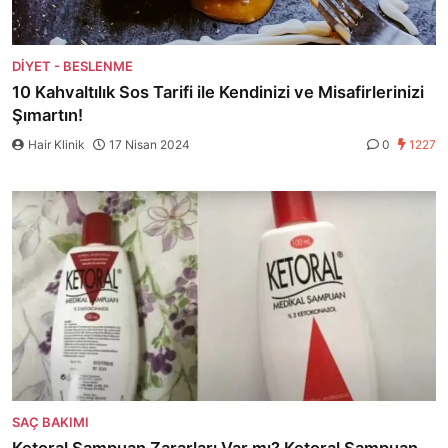
DIYET - BESLENME
10 Kahvaltılık Sos Tarifi ile Kendinizi ve Misafirlerinizi
Şımartın!
Hair Klinik
17 Nisan 2024
0
1227
SAÇ BAKIMI
Ketoral Şampuan Zararları Var mı? Ketoral Şampuan