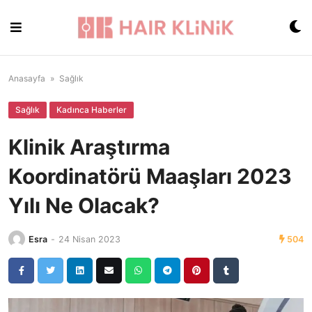
Skip
to
content
Anasayfa
»
Sağlık
Sağlık
Kadınca Haberler
Klinik Araştırma
Koordinatörü Maaşları 2023
Yılı Ne Olacak?
Esra
-
24 Nisan 2023
504