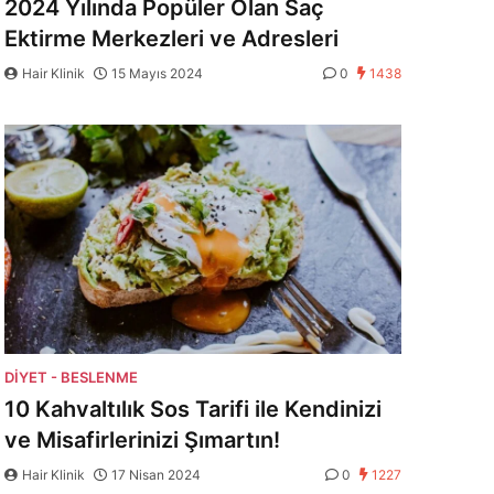
2024 Yılında Popüler Olan Saç
Ektirme Merkezleri ve Adresleri
Hair Klinik
15 Mayıs 2024
0
1438
DIYET - BESLENME
10 Kahvaltılık Sos Tarifi ile Kendinizi
ve Misafirlerinizi Şımartın!
Hair Klinik
17 Nisan 2024
0
1227