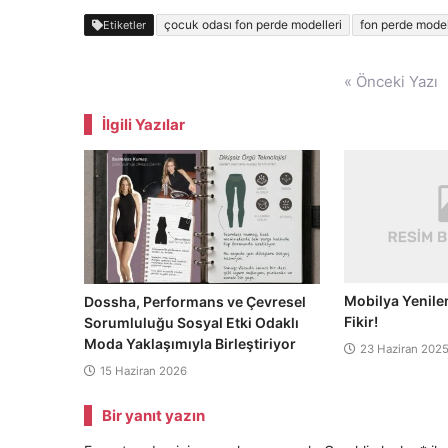
çocuk odası fon perde modelleri
fon perde model
Etiketler
Yazı
« Önceki Yazı
gezinmesi
İlgili Yazılar
Mobilya Yenilem
Dossha, Performans ve Çevresel
Fikir!
Sorumluluğu Sosyal Etki Odaklı
Moda Yaklaşımıyla Birleştiriyor
23 Haziran 202
15 Haziran 2026
Bir yanıt yazın