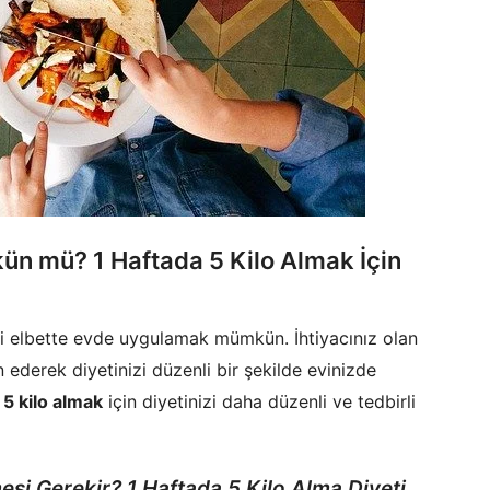
ün mü? 1 Haftada 5 Kilo Almak İçin
rini elbette evde uygulamak mümkün. İhtiyacınız olan
derek diyetinizi düzenli bir şekilde evinizde
 5 kilo almak
için diyetinizi daha düzenli ve tedbirli
esi Gerekir? 1 Haftada 5 Kilo Alma Diyeti